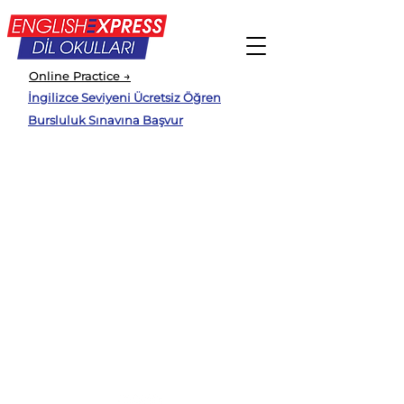
Online Practice →
İngilizce Seviyeni Ücretsiz Öğren
Bursluluk Sınavına Başvur