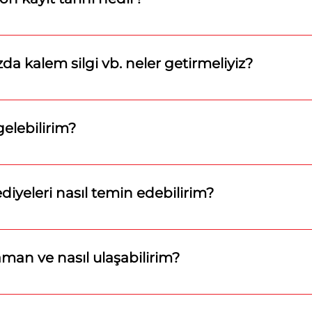
nabilmek için son kayıt tarihi 1 Mart 2026’dır.
da kalem silgi vb. neler getirmeliyiz?
vb şahsi kırtasiye malzemelerinizi yanınızda getirmeniz 
elebilirim?
lesi Cumhuriyet Meydanı No: 16 Çanakkale Merkez Cep 
mak için aşağıdaki bağlantıya tıklayabilirsiniz Harita üzerind
iyeleri nasıl temin edebilirim?
iye ve burslar kurumumuz tarafından velilerimize teslim
man ve nasıl ulaşabilirim?
uçlar sırası ile açıklanacaktır. 8 Şubat Pazartesi’den i
rimiz sınav sonuçlarına sırayla ulaşabilecektir. Telefon vey