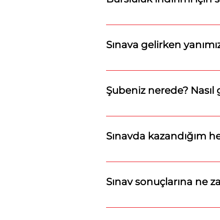
Bursluluk indiriminden yararla
Sınava gelirken yanımız
Sınava gelirken kalem, silgi 
Şubeniz nerede? Nasıl g
Adresimiz: Kemalpaşa Mahal
bilgisayarınızdan yol tarifi al
Sınavda kazandığım hed
Sınavda kazandığınız tüm hed
Sınav sonuçlarına ne za
8 Şubat 2026’dan itibaren son
edilerek tüm veli ve öğrencile