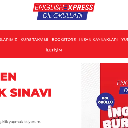
SLARIMIZ
KURS TAKVİMİ
BOOKSTORE
İNSAN KAYNAKLARI
YUR
İLETİŞİM
EEN
 SINAVI
iklik yapmak istiyorum.