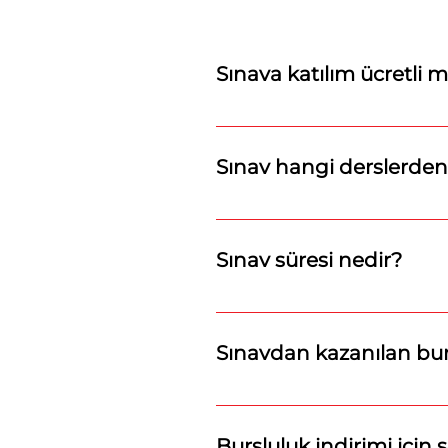
Sınava katılım ücretli m
Hayır, değil. Ücretsiz olarak kat
Sınav hangi derslerden
Sınav sadece İngilizceden ola
Sınav süresi nedir?
· 2. sınıf 30 soru 75 dakika · 3.
soru 100 dakika · 7. sınıf 60 s
Sınavdan kazanılan burs
2026-2027 Eğitim-Öğretim yılı 
Bursluluk indirimi için 