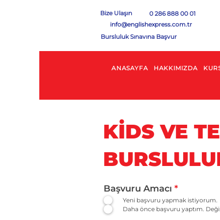
Bize Ulaşın
0 286 888 00 01
info@englishexpress.com.tr
Bursluluk Sınavına Başvur
ANASAYFA
HAKKIMIZDA
KUR
KİDS VE T
BURSLULUK
Başvuru Amacı
*
Yeni başvuru yapmak istiyorum.
Daha önce başvuru yaptım. Değiş