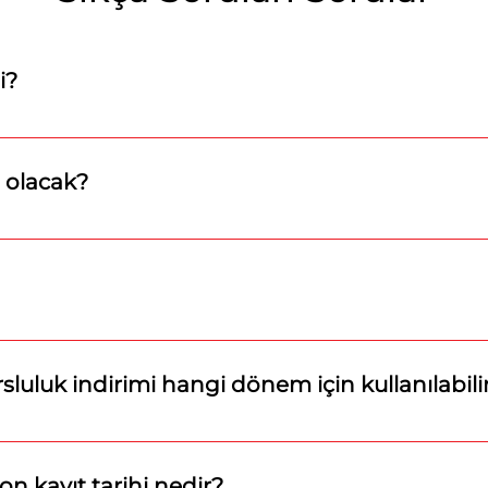
i?
ılabilirsiniz.
 olacak?
cak. Test ve Açık uçlu soru türlerinden karma bir sınav g
 sınıf 40 soru 80 dakika · 4. sınıf 45 soru 85 dakika · 5. sınıf
oru 95 dakika · 8. sınıf 60 soru 90 dakika 9. sınıf 100 soru 1
luluk indirimi hangi dönem için kullanılabili
kış dönemi veya yaz okulu kayıtları için geçerlidir.
son kayıt tarihi nedir?